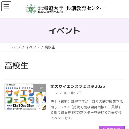
コ
ナ
ン
ビ
テ
ゲ
ン
ー
ツ
シ
イベント
へ
ョ
ス
ン
キ
に
トップ
イベント
高校生
ッ
移
プ
動
高校生
北大サイエンスフェスタ2025
一般
2025年11月13日
博士（後期）課程学生が、自らの研究成果を活
用し、SDGs（持続可能な開発目標）に貢献す
る取り組みを1枚のポスターを通じて発表する
イベントです。