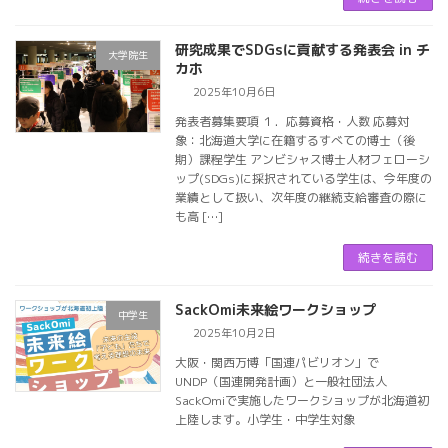
研究成果でSDGsに貢献する発表会 in チ
大学院生
カホ
2025年10月6日
発表者募集要項 １．応募資格・人数 応募対
象：北海道大学に在籍するすべての博士（後
期）課程学生 アンビシャス博士人材フェローシ
ップ(SDGs)に採択されている学生は、今年度の
業績として扱い、次年度の継続支給審査の際に
も高 […]
続きを読む
SackOmi未来絵ワークショップ
中学生
2025年10月2日
大阪・関西万博「国連パビリオン」で
UNDP（国連開発計画）と一般社団法人
SackOmiで実施したワークショップが北海道初
上陸します。小学生・中学生対象