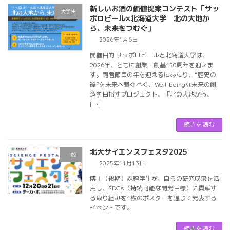
新しいお酒の価値提案コンテスト「サッ
大学生
ポロビール×北海道大学 北の大地か
ら、未来をつむぐ」
2026年1月6日
開催目的 サッポロビールと北海道大学は、
2026年、ともに創業・創基150周年を迎えま
す。両者節目の年を迎えるにあたり、”歴史の
襷”を未来へ繋ぐべく、Well-beingな未来の創
造を目指すプロジェクト、「北の大地から、
[…]
続きを読む
北大サイエンスフェスタ2025
一般
2025年11月13日
博士（後期）課程学生が、自らの研究成果を活
用し、SDGs（持続可能な開発目標）に貢献す
る取り組みを1枚のポスターを通じて発表する
イベントです。
続きを読む